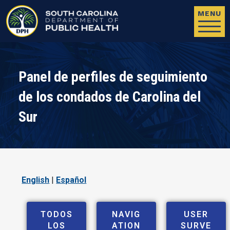
Skip to main content
MENU
Panel de perfiles de seguimiento
de los condados de Carolina del
Sur
English
|
Español
TODOS
NAVIG
USER
LOS
ATION
SURVE