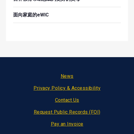
面向家庭的eWIC
Footer
News
Privacy Policy & Accessibility
Contact Us
Request Public Records (FOI)
Pay an Invoice