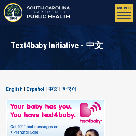
Skip to main content
MENU
Text4baby Initiative - 中文
English
|
Español
|
中文
|
한국어